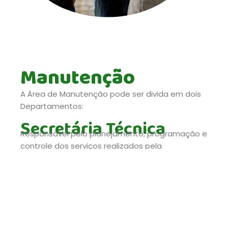
Manutenção
A Área de Manutenção pode ser divida em dois
Departamentos:
Secretária Técnica
Responsável pelo planejamento, programação e
controle dos serviços realizados pela
Manutenção.
Manutenção / Oficina
Responsável pela execução dos serviços
preventivos, preditivos e pelo diagnóstico e
execução dos serviços corretivos.