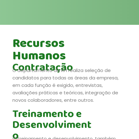
Recursos
Humanos
Contratação
O departamento de RH realiza seleção de
candidatos para todas as áreas da empresa,
em cada função é exigido, entrevistas,
avaliações práticas e teóricas, integração de
novos colaboradores, entre outros.
Treinamento e
Desenvolviment
o
O treinamento e desenvolvimento, também